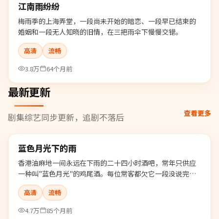
江南雨纷纷
精选
梅雨季的上海弄堂，一段尚未开始的暗恋、一段早已结束的
婚姻和一段无人知晓的旧情，在三把雨伞下慢慢交错。
高清
流畅
3.8万
64个月前
最新更新
查看更多
剧集综艺同步更新，追剧不落后
98:07
蓝色月光下的雨
最新
香港油麻地一间永远在下雨的二十四小时酒吧，常年只供应
一种叫"蓝色月光"的鸡尾酒。每位常客都欠它一段没说完的
话。
高清
流畅
4.7万
85个月前