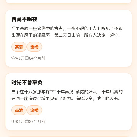
99:20
西藏不眠夜
最新
阿里高原一座修缮中的古寺，一夜不眠的工人们听见了不该
出现在风里的诵经声，第二天日出前，所有人决定一起守住
这个秘密。
高清
流畅
4.1万
84个月前
99:34
时光不曾辜负
最新
三个在十八岁那年许下"十年再见"承诺的好友，十年后真的
在同一座海边小城里见到了对方。海风没变，他们也没有。
高清
流畅
8.1万
87个月前
99:53