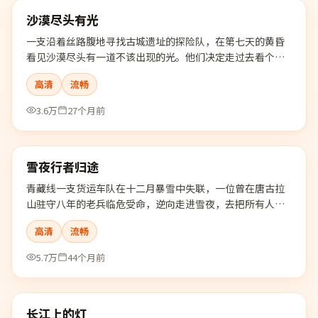
沙漠尽头有光
最新
一支沿着丝路腹地寻找古城遗址的探险队，在第七天的黄昏
看见沙漠尽头有一道不该出现的光。他们决定走过去看个明
白。
高清
流畅
3.6万
27个月前
99:00
雪夜行者归途
最新
青藏线一支货运车队在十二月暴雪中失联，一位曾在唐古拉
山驻守八年的老兵临危受命，逆向走进雪夜，去把所有人带
回来。
高清
流畅
5.7万
44个月前
99:05
长江上的灯
最新