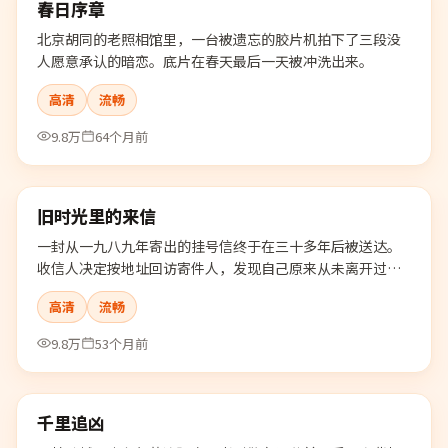
春日序章
热门
北京胡同的老照相馆里，一台被遗忘的胶片机拍下了三段没
人愿意承认的暗恋。底片在春天最后一天被冲洗出来。
高清
流畅
9.8万
64个月前
99:24
旧时光里的来信
热门
一封从一九八九年寄出的挂号信终于在三十多年后被送达。
收信人决定按地址回访寄件人，发现自己原来从未离开过那
段旧时光。
高清
流畅
9.8万
53个月前
99:34
千里追凶
热门