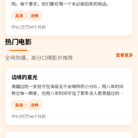
院。每个春天，他们都在等一个未必能回来的电话。
高清
流畅
8.1万
89个月前
热门电影
查看更多
全网热播，高分口碑影片推荐
99:11
边境的星光
热门
南疆边防一支驻守在海拔五千米哨所的小分队，用八年时间
数过每一颗星，也用八年时间守住了那条没人愿意越过的红
线。
高清
流畅
9.9万
46个月前
96:58