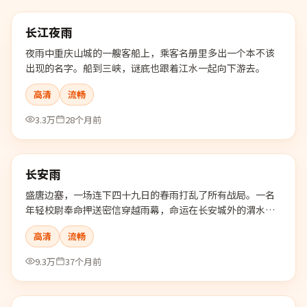
长江夜雨
精选
夜雨中重庆山城的一艘客船上，乘客名册里多出一个本不该
出现的名字。船到三峡，谜底也跟着江水一起向下游去。
高清
流畅
3.3万
28个月前
99:10
长安雨
精选
盛唐边塞，一场连下四十九日的春雨打乱了所有战局。一名
年轻校尉奉命押送密信穿越雨幕，命运在长安城外的渭水边
静静展开。
高清
流畅
9.3万
37个月前
99:29