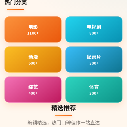
热门分类
电影
电视剧
1100+
800+
动漫
纪录片
600+
300+
综艺
体育
400+
200+
精选推荐
编辑精选，热门口碑佳作一站直达
99:42