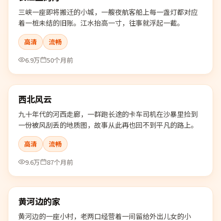
三峡一座即将搬迁的小城，一艘夜航客船上每一盏灯都对应
着一桩未结的旧账。江水抬高一寸，往事就浮起一截。
高清
流畅
6.9万
50个月前
99:41
西北风云
最新
九十年代的河西走廊，一群跑长途的卡车司机在沙暴里捡到
一份被风刮丢的地质图，故事从此再也回不到平凡的路上。
高清
流畅
9.6万
87个月前
99:39
黄河边的家
最新
黄河边的一座小村，老两口经营着一间留给外出儿女的小